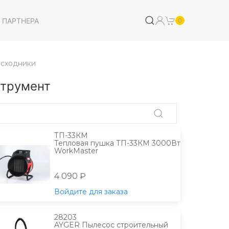
 ПАРТНЕРА
0
сходники
трумент
ТП-33КМ
Тепловая пушка ТП-33КМ 3000Вт
WorkMaster
4 090 ₽
Войдите для заказа
28203
AYGER Пылесос строительный