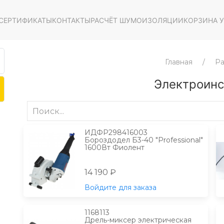
СЕРТИФИКАТЫ
КОНТАКТЫ
РАСЧЁТ ШУМОИЗОЛЯЦИИ
КОРЗИНА У
Главная
Ра
Электроинс
ИДФР298416003
Бороздодел Б3-40 "Professional"
1600Вт Фиолент
14 190 ₽
Войдите для заказа
1168113
Дрель-миксер электрическая