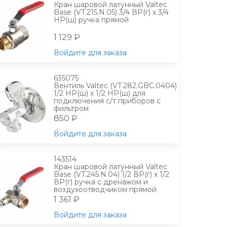
Кран шаровой латунный Valtec
Base (VT.215.N.05) 3/4 ВР(г) х 3/4
НР(ш) ручка прямой
1 129 ₽
Войдите для заказа
635075
Вентиль Valtec (VT.282.GBC.0404)
1/2 НР(ш) х 1/2 НР(ш) для
подключения с/т приборов с
фильтром
850 ₽
Войдите для заказа
143514
Кран шаровой латунный Valtec
Base (VT.245.N.04) 1/2 ВР(г) х 1/2
ВР(г) ручка с дренажом и
воздухоотводчиком прямой
1 361 ₽
Войдите для заказа