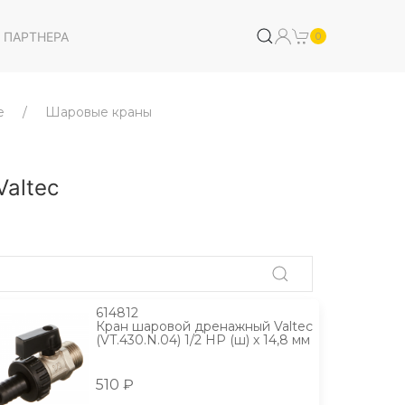
 ПАРТНЕРА
0
е
Шаровые краны
altec
614812
Кран шаровой дренажный Valtec
(VT.430.N.04) 1/2 НР (ш) х 14,8 мм
510 ₽