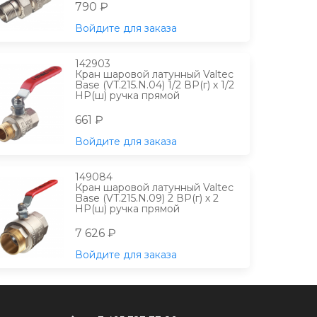
790 ₽
Войдите для заказа
142903
Кран шаровой латунный Valtec
Base (VT.215.N.04) 1/2 ВР(г) х 1/2
НР(ш) ручка прямой
661 ₽
Войдите для заказа
149084
Кран шаровой латунный Valtec
Base (VT.215.N.09) 2 ВР(г) х 2
НР(ш) ручка прямой
7 626 ₽
Войдите для заказа