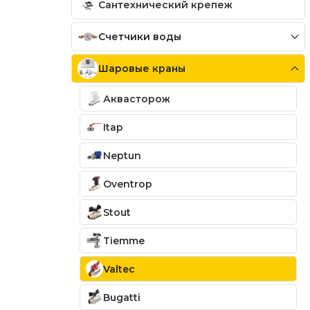
Сантехнический крепеж
Счетчики воды
Шаровые краны
Аквасторож
Itap
Neptun
Oventrop
Stout
Tiemme
Valtec
Bugatti