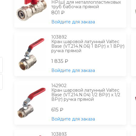
НР(ш) для металлопластиковых
труб бабочка прямой
801 ₽
Войдите для заказа
103892
Кран шаровой латунный Valtec
Base (VT.214.N.06) 1 ВР(г) х 1 ВР(г)
ручка прямой
1 835 ₽
Войдите для заказа
142902
Кран шаровой латунный Valtec
Base (VT.214.N.04) 1/2 ВР(г) х 1/2
ВР(г) ручка прямой
615 ₽
Войдите для заказа
103893