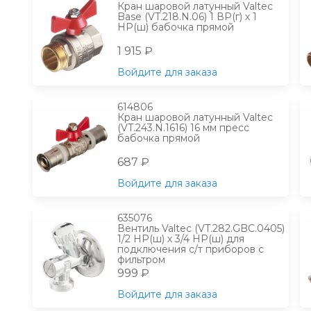
Кран шаровой латунный Valtec
Base (VT.218.N.06) 1 ВР(г) х 1
НР(ш) бабочка прямой
1 915 ₽
Войдите для заказа
614806
Кран шаровой латунный Valtec
(VT.243.N.1616) 16 мм пресс
бабочка прямой
687 ₽
Войдите для заказа
635076
Вентиль Valtec (VT.282.GBC.0405)
1/2 НР(ш) х 3/4 НР(ш) для
подключения с/т приборов с
фильтром
999 ₽
Войдите для заказа