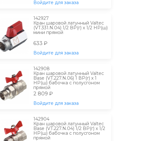
Войдите для заказа
142927
Кран шаровой латунный Valtec
(VT.331.N.04) 1/2 ВР(г) х 1/2 НР(ш)
мини прямой
633 ₽
Войдите для заказа
142908
Кран шаровой латунный Valtec
Base (VT.227.N.06) 1 ВР(г) х 1
НР(ш) бабочка с полусгоном
прямой
2 809 ₽
Войдите для заказа
142904
Кран шаровой латунный Valtec
Base (VT.227.N.04) 1/2 ВР(г) х 1/2
НР(ш) бабочка с полусгоном
прямой