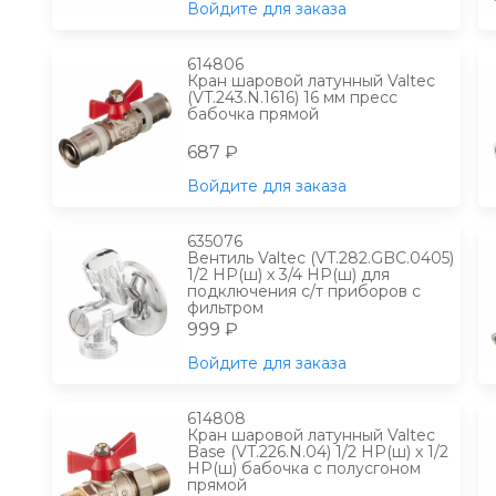
Войдите для заказа
614806
Кран шаровой латунный Valtec
(VT.243.N.1616) 16 мм пресс
бабочка прямой
687 ₽
Войдите для заказа
635076
Вентиль Valtec (VT.282.GBC.0405)
1/2 НР(ш) х 3/4 НР(ш) для
подключения с/т приборов с
фильтром
999 ₽
Войдите для заказа
614808
Кран шаровой латунный Valtec
Base (VT.226.N.04) 1/2 НР(ш) х 1/2
НР(ш) бабочка с полусгоном
прямой