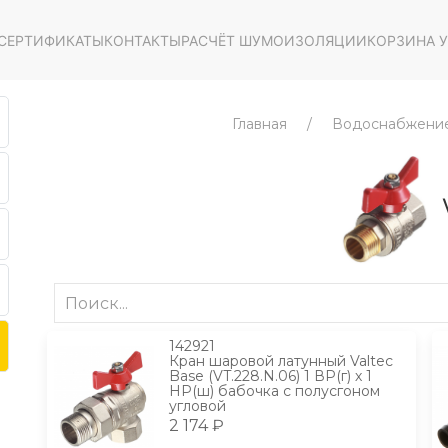
СЕРТИФИКАТЫ
КОНТАКТЫ
РАСЧЁТ ШУМОИЗОЛЯЦИИ
КОРЗИНА У
Главная
Водоснабжени
V
142921
Кран шаровой латунный Valtec
Base (VT.228.N.06) 1 ВР(г) х 1
НР(ш) бабочка с полусгоном
угловой
2 174 ₽