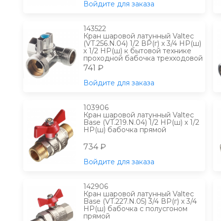
Войдите для заказа
143522
Кран шаровой латунный Valtec
(VT.256.N.04) 1/2 ВР(г) х 3/4 НР(ш)
х 1/2 НР(ш) к бытовой технике
проходной бабочка трехходовой
741 ₽
Войдите для заказа
103906
Кран шаровой латунный Valtec
Base (VT.219.N.04) 1/2 НР(ш) х 1/2
НР(ш) бабочка прямой
734 ₽
Войдите для заказа
142906
Кран шаровой латунный Valtec
Base (VT.227.N.05) 3/4 ВР(г) х 3/4
НР(ш) бабочка с полусгоном
прямой