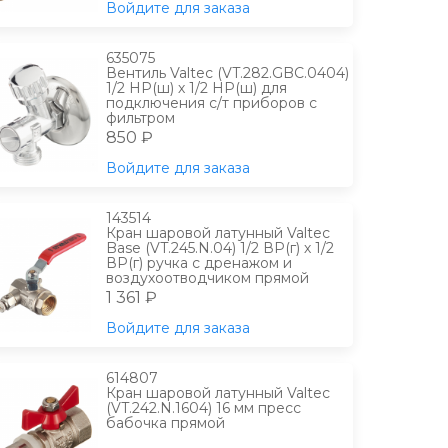
Войдите для заказа
635075
Вентиль Valtec (VT.282.GBC.0404)
1/2 НР(ш) х 1/2 НР(ш) для
подключения с/т приборов с
фильтром
850 ₽
Войдите для заказа
143514
Кран шаровой латунный Valtec
Base (VT.245.N.04) 1/2 ВР(г) х 1/2
ВР(г) ручка с дренажом и
воздухоотводчиком прямой
1 361 ₽
Войдите для заказа
614807
Кран шаровой латунный Valtec
(VT.242.N.1604) 16 мм пресс
бабочка прямой