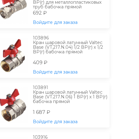
ВР(г) для металлопластиковых
труб бабочка прямой
692 ₽
Войдите для заказа
103896
Кран шаровой латунный Valtec
Base (VT.217.N.04) 1/2 ВР(г) х 1/2
ВР(г) бабочка прямой
409 ₽
Войдите для заказа
103891
Кран шаровой латунный Valtec
Base (VT.217.N.06) 1 ВР(г) х 1 ВР(г)
бабочка прямой
1 687 ₽
Войдите для заказа
103916