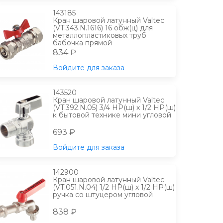
143185
Кран шаровой латунный Valtec
(VT.343.N.1616) 16 обж(ц) для
металлопластиковых труб
бабочка прямой
834 ₽
Войдите для заказа
143520
Кран шаровой латунный Valtec
(VT.392.N.05) 3/4 НР(ш) х 1/2 НР(ш)
к бытовой технике мини угловой
693 ₽
Войдите для заказа
142900
Кран шаровой латунный Valtec
(VT.051.N.04) 1/2 НР(ш) х 1/2 НР(ш)
ручка со штуцером угловой
838 ₽