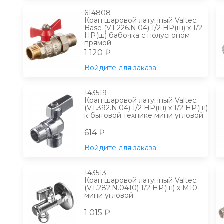
614808
Кран шаровой латунный Valtec
Base (VT.226.N.04) 1/2 НР(ш) х 1/2
НР(ш) бабочка с полусгоном
прямой
1 120 ₽
Войдите для заказа
143519
Кран шаровой латунный Valtec
(VT.392.N.04) 1/2 НР(ш) х 1/2 НР(ш)
к бытовой технике мини угловой
614 ₽
Войдите для заказа
143513
Кран шаровой латунный Valtec
(VT.282.N.0410) 1/2 НР(ш) х М10
мини угловой
1 015 ₽