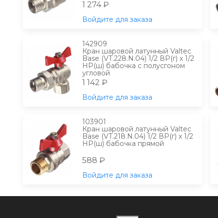
1 274 ₽
Войдите для заказа
142909
Кран шаровой латунный Valtec
Base (VT.228.N.04) 1/2 ВР(г) х 1/2
НР(ш) бабочка с полусгоном
угловой
1 142 ₽
Войдите для заказа
103901
Кран шаровой латунный Valtec
Base (VT.218.N.04) 1/2 ВР(г) х 1/2
НР(ш) бабочка прямой
588 ₽
Войдите для заказа