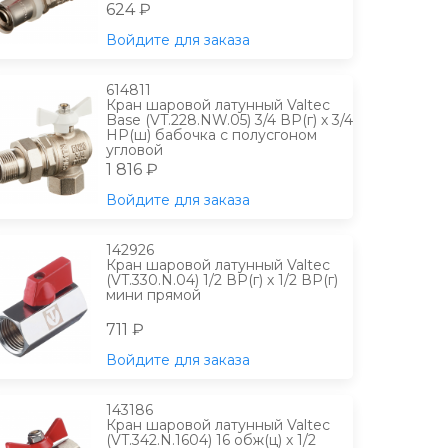
624 ₽
Войдите для заказа
614811
Кран шаровой латунный Valtec
Base (VT.228.NW.05) 3/4 ВР(г) х 3/4
НР(ш) бабочка с полусгоном
угловой
1 816 ₽
Войдите для заказа
142926
Кран шаровой латунный Valtec
(VT.330.N.04) 1/2 ВР(г) х 1/2 ВР(г)
мини прямой
711 ₽
Войдите для заказа
143186
Кран шаровой латунный Valtec
(VT.342.N.1604) 16 обж(ц) х 1/2