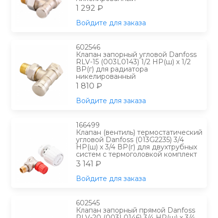
1 292 ₽
Войдите для заказа
602546
Клапан запорный угловой Danfoss
RLV-15 (003L0143) 1/2 НР(ш) х 1/2
ВР(г) для радиатора
никелированный
1 810 ₽
Войдите для заказа
166499
Клапан (вентиль) термостатический
угловой Danfoss (013G2235) 3/4
НР(ш) х 3/4 ВР(г) для двухтрубных
систем с термоголовкой комплект
3 141 ₽
Войдите для заказа
602545
Клапан запорный прямой Danfoss
RLV-20 (003L0146) 3/4 НР(ш) х 3/4