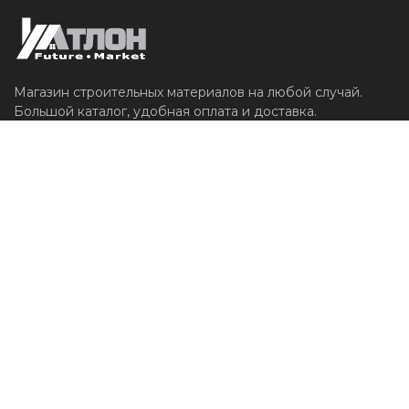
Магазин строительных материалов на любой случай.
Большой каталог, удобная оплата и доставка.
Доставка
О компании
Контакты
Личный кабинет
Вход для мастеров
test
+7 495 727-77-89
info@atlonfm.ru